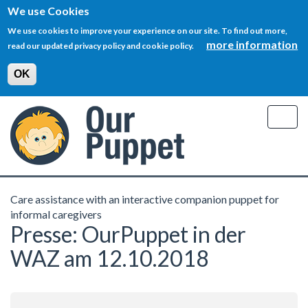
We use Cookies
We use cookies to improve your experience on our site. To find out more,
more information
read our updated privacy policy and cookie policy.
OK
Skip
to
Togg
main
navig
content
Care assistance with an interactive companion puppet for
informal caregivers
Presse: OurPuppet in der
WAZ am 12.10.2018