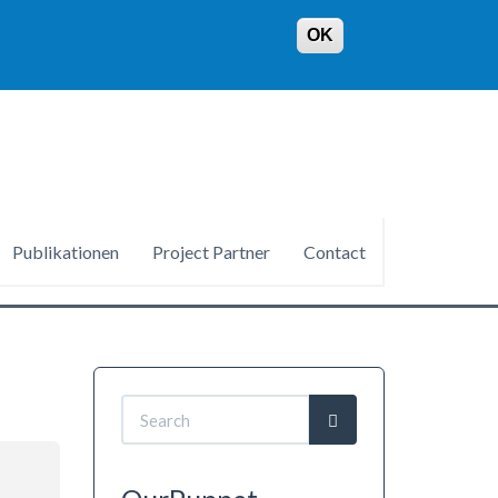
OK
Publikationen
Project Partner
Contact
Search
form
Search