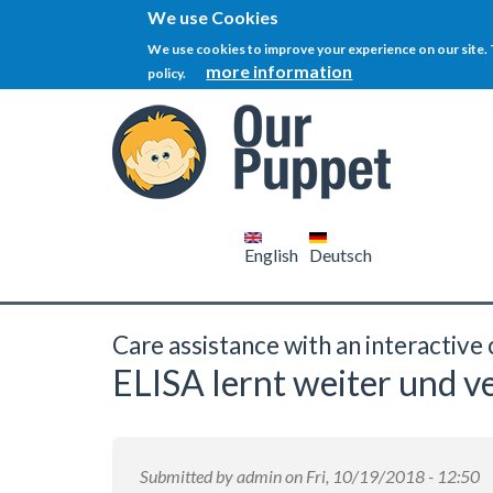
We use Cookies
We use cookies to improve your experience on our site. T
more information
policy.
Skip
to
main
content
Deutsch
English
Care assistance with an interactiv
ELISA lernt weiter und v
Submitted by
admin
on Fri, 10/19/2018 - 12:50