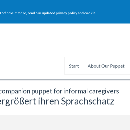
o find out more, read our updated privacy policy and cookie
Start
About Our Puppet
e companion puppet for informal caregivers
ergrößert ihren Sprachschatz