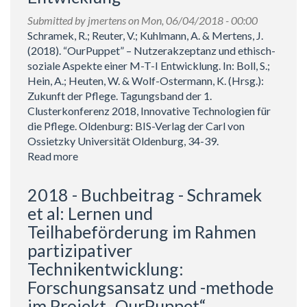
„OurPuppet“
–
Submitted by
jmertens
on Mon, 06/04/2018 - 00:00
Entwicklung
Schramek, R.; Reuter, V.; Kuhlmann, A. & Mertens, J.
einer
(2018). “OurPuppet” – Nutzerakzeptanz und ethisch-
Mensch-
soziale Aspekte einer M-T-I Entwicklung. In: Boll, S.;
Technik-
Hein, A.; Heuten, W. & Wolf-Ostermann, K. (Hrsg.):
Interaktion
Zukunft der Pflege. Tagungsband der 1.
für
Clusterkonferenz 2018, Innovative Technologien für
die
die Pflege. Oldenburg: BIS-Verlag der Carl von
Unterstützung
Ossietzky Universität Oldenburg, 34-39.
informell
Read more
about
Pflegender
2018
-
2018 - Buchbeitrag - Schramek
Buchbeitrag
et al: Lernen und
-
Teilhabeförderung im Rahmen
Schramek
partizipativer
et
al:
Technikentwicklung:
„OurPuppet“
Forschungsansatz und -methode
–
im Projekt „OurPuppet“.
Nutzerakzeptanz