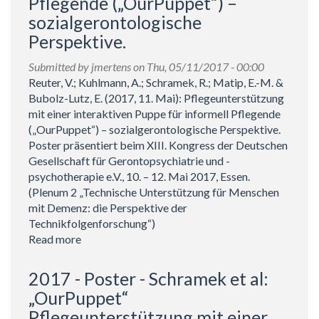
Pflegende („OurPuppet“) –
al:
sozialgerontologische
OurPuppet
Perspektive.
–
Pflegeunterstützung
Submitted by
jmertens
on Thu, 05/11/2017 - 00:00
mit
Reuter, V.; Kuhlmann, A.; Schramek, R.; Matip, E.-M. &
einer
Bubolz-Lutz, E. (2017, 11. Mai): Pflegeunterstützung
interaktiven
mit einer interaktiven Puppe für informell Pflegende
Puppe
(„OurPuppet“) – sozialgerontologische Perspektive.
für
Poster präsentiert beim XIII. Kongress der Deutschen
pflegende
Gesellschaft für Gerontopsychiatrie und -
Angehörige.
psychotherapie e.V., 10. – 12. Mai 2017, Essen.
Chancen
(Plenum 2 „Technische Unterstützung für Menschen
und
mit Demenz: die Perspektive der
Herausforderungen
Technikfolgenforschung“)
im
Read more
about
sozialen
2017
und
-
2017 - Poster - Schramek et al:
technischen
Poster
„OurPuppet“
Entwicklungsprozess.
-
Pflegeunterstützung mit einer
Reuter