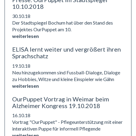
einer
10.10.2018
interaktiven
30.10.18
Puppe
Der Stadtspiegel Bochum hat über den Stand des
für
Projektes OurPuppet am 10.
informell
weiterlesen
Pflegende
ELISA lernt weiter und vergrößert ihren
Sprachschatz
19.10.18
Neu hinzugekommen sind Fussball-Dialoge, Dialoge
zu Hobbies, Witze und kleine Einspieler wie Gähn
weiterlesen
OurPuppet Vortrag in Weimar beim
Alzheimer Kongress 19.10.2018
16.10.18
Vortrag "OurPuppet" - Pflegeunterstützung mit einer
interaktiven Puppe für informell Pflegende
weiterlesen