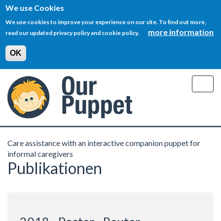
We use Cookies
We use cookies to improve your experience on our site. To find out more,
more information
read our updated privacy policy and cookie policy.
OK
Skip
to
Togg
main
navig
content
Care assistance with an interactive companion puppet for
informal caregivers
Publikationen