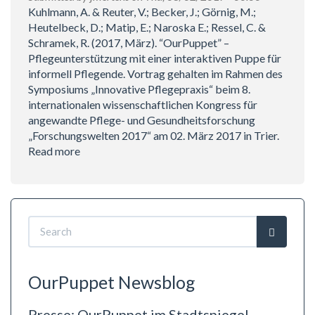
interaktiven
Kuhlmann, A. & Reuter, V.; Becker, J.; Görnig, M.;
Puppe
Heutelbeck, D.; Matip, E.; Naroska E.; Ressel, C. &
für
Schramek, R. (2017, März). “OurPuppet” –
informell
Pflegeunterstützung mit einer interaktiven Puppe für
Pflegende
informell Pflegende. Vortrag gehalten im Rahmen des
Symposiums „Innovative Pflegepraxis“ beim 8.
internationalen wissenschaftlichen Kongress für
angewandte Pflege- und Gesundheitsforschung
„Forschungswelten 2017“ am 02. März 2017 in Trier.
Read more
about
2017
-
Vortrag
-
Search
Kuhlmann
form
et
Search
al:
“OurPuppet”
OurPuppet Newsblog
Pflegeunterstützung
mit
Presse: OurPuppet im Stadtspiegel