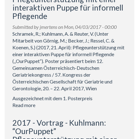
interaktiven Puppe für informell
et
al:
Pflegende
Pflegeunterstützung
mit
Submitted by
jmertens
on Mon, 04/03/2017 - 00:00
einer
Schramek, R.; Kuhlmann, A. & Reuter, V. (Unter
interaktiven
Mitarbeit von Görnig, M.; Becker, J.; Ressel, C. &
Puppe
Koenen, S.) (2017, 21. April): Pflegeunterstützung mit
für
einer interaktiven Puppe für informell Pflegende
informell
(„OurPuppet“). Poster präsentiert beim 12.
Pflegende
Gemeinsamen Österreichisch-Deutschen
(„OurPuppet“)
Geriatriekongress / 57. Kongress der
–
Österreichischen Gesellschaft für Geriatrie und
sozialgerontologische
Gerontologie, 20. – 22. April 2017, Wien
Perspektive.
Ausgezeichnet mit dem 1. Posterpreis
Read more
about
2017
-
2017 - Vortrag - Kuhlmann:
Poster
“OurPuppet”
-