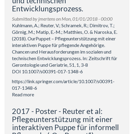
und technischen
Teilhabeförderung
Entwicklungsprozess.
im
Rahmen
Submitted by
jmertens
on Mon, 01/01/2018 - 00:00
partizipativer
Kuhlmann, A.; Reuter, V.; Schramek, R.; Dimitrov, T.;
Technikentwicklung:
Görnig, M.; Matip, E.-M.; Matthies, O. & Naroska, E.
Forschungsansatz
(2018). OurPuppet – Pflegeunterstützung mit einer
und
interaktiven Puppe für pflegende Angehörige.
-
Chancen und Herausforderungen im sozialen und
methode
technischen Entwicklungsprozess. In: Zeitschrift für
im
Gerontologie und Geriatrie, 51, 1, 3-8
Projekt
DOI 10.1007/s00391-017-1348-6
„OurPuppet“.
https://link.springer.com/article/10.1007/s00391-
017-1348-6
Read more
about
2018
-
2017 - Poster - Reuter et al:
Zeitschriftenbeitrag
Pflegeunterstützung mit einer
-
interaktiven Puppe für informell
Kuhlmann
et