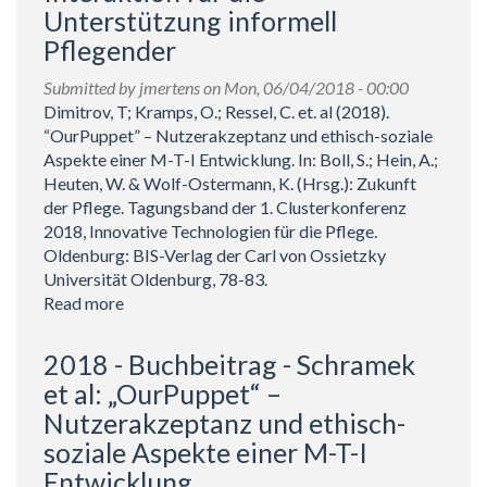
„OurPuppet“
Unterstützung informell
–
Pflegender
Unterstützung
durch
Submitted by
jmertens
on Mon, 06/04/2018 - 00:00
eine
Dimitrov, T; Kramps, O.; Ressel, C. et. al (2018).
interaktive
“OurPuppet” – Nutzerakzeptanz und ethisch-soziale
Puppe
Aspekte einer M-T-I Entwicklung. In: Boll, S.; Hein, A.;
und
Heuten, W. & Wolf-Ostermann, K. (Hrsg.): Zukunft
psychosoziale
der Pflege. Tagungsband der 1. Clusterkonferenz
Begleitung
2018, Innovative Technologien für die Pflege.
für
Oldenburg: BIS-Verlag der Carl von Ossietzky
informell
Universität Oldenburg, 78-83.
Pflegende.
Read more
about
2018
-
2018 - Buchbeitrag - Schramek
Buchbeitrag
et al: „OurPuppet“ –
-
Nutzerakzeptanz und ethisch-
Dimitrov
soziale Aspekte einer M-T-I
et
al:
Entwicklung