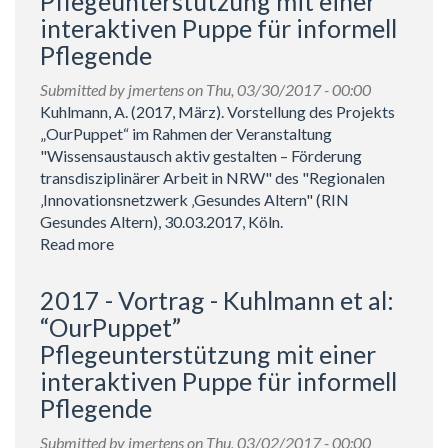
Pflegeunterstützung mit einer
Schramek
interaktiven Puppe für informell
et
al:
Pflegende
„OurPuppet“
Pflegeunterstützung
Submitted by
jmertens
on Thu, 03/30/2017 - 00:00
mit
Kuhlmann, A. (2017, März). Vorstellung des Projekts
einer
„OurPuppet“ im Rahmen der Veranstaltung
interaktiven
"Wissensaustausch aktiv gestalten – Förderung
Puppe
transdisziplinärer Arbeit in NRW" des "Regionalen
für
‚Innovationsnetzwerk ‚Gesundes Altern" (RIN
informell
Gesundes Altern), 30.03.2017, Köln.
Pflegende
Read more
about
2017
-
2017 - Vortrag - Kuhlmann et al:
Vortrag
“OurPuppet”
-
Pflegeunterstützung mit einer
Kuhlmann:
interaktiven Puppe für informell
“OurPuppet”
Pflegeunterstützung
Pflegende
mit
einer
Submitted by
jmertens
on Thu, 03/02/2017 - 00:00