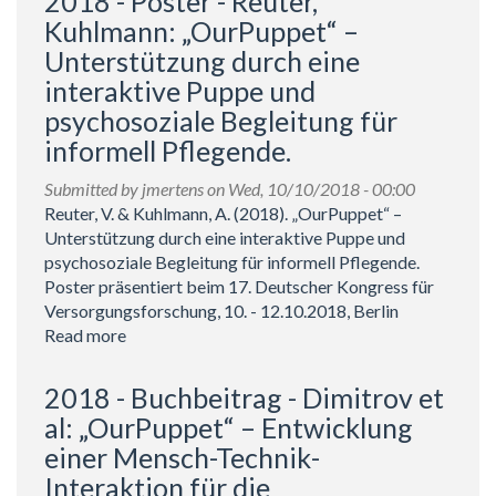
2018 - Poster - Reuter,
Kuhlmann: „OurPuppet“ –
Unterstützung durch eine
interaktive Puppe und
psychosoziale Begleitung für
informell Pflegende.
Submitted by
jmertens
on Wed, 10/10/2018 - 00:00
Reuter, V. & Kuhlmann, A. (2018). „OurPuppet“ –
Unterstützung durch eine interaktive Puppe und
psychosoziale Begleitung für informell Pflegende.
Poster präsentiert beim 17. Deutscher Kongress für
Versorgungsforschung, 10. - 12.10.2018, Berlin
Read more
about
2018
-
2018 - Buchbeitrag - Dimitrov et
Poster
al: „OurPuppet“ – Entwicklung
-
einer Mensch-Technik-
Reuter,
Interaktion für die
Kuhlmann: