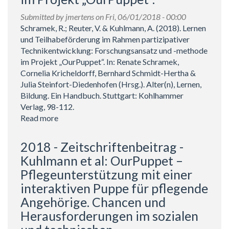
und
Submitted by
jmertens
on Fri, 06/01/2018 - 00:00
ethisch-
Schramek, R.; Reuter, V. & Kuhlmann, A. (2018). Lernen
soziale
und Teilhabeförderung im Rahmen partizipativer
Aspekte
Technikentwicklung: Forschungsansatz und -methode
einer
im Projekt „OurPuppet“. In: Renate Schramek,
M-
Cornelia Kricheldorff, Bernhard Schmidt-Hertha &
T-
Julia Steinfort-Diedenhofen (Hrsg.). Alter(n), Lernen,
I
Bildung. Ein Handbuch. Stuttgart: Kohlhammer
Entwicklung
Verlag, 98-112.
Read more
about
2018
-
2018 - Zeitschriftenbeitrag -
Buchbeitrag
Kuhlmann et al: OurPuppet –
-
Pflegeunterstützung mit einer
Schramek
interaktiven Puppe für pflegende
et
al:
Angehörige. Chancen und
Lernen
Herausforderungen im sozialen
und