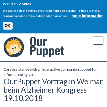
We use Cookies
We use cookies to improve your experience on our site. To find out more,
more information
read our updated privacy policy and cookie policy.
OK
Skip
to
Togg
main
navig
content
Care assistance with an interactive companion puppet for
informal caregivers
OurPuppet Vortrag in Weimar
beim Alzheimer Kongress
19.10.2018