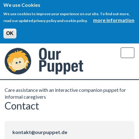
We use Cookies
We use cookies to improve your experience on our site. To find out more,
more information
read our updated privacy policy and cookie policy.
OK
Skip
to
Togg
main
navig
content
Care assistance with an interactive companion puppet for
informal caregivers
Contact
kontakt@ourpuppet.de