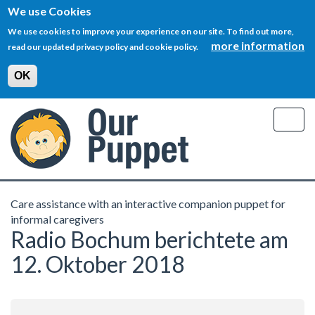
We use Cookies
We use cookies to improve your experience on our site. To find out more,
more information
read our updated privacy policy and cookie policy.
OK
Skip
to
Togg
main
navig
content
Care assistance with an interactive companion puppet for
informal caregivers
Radio Bochum berichtete am
12. Oktober 2018