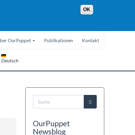
OK
ber OurPuppet
Publikationen
Kontakt
Deutsch
Suchformular
Suche
OurPuppet
Newsblog