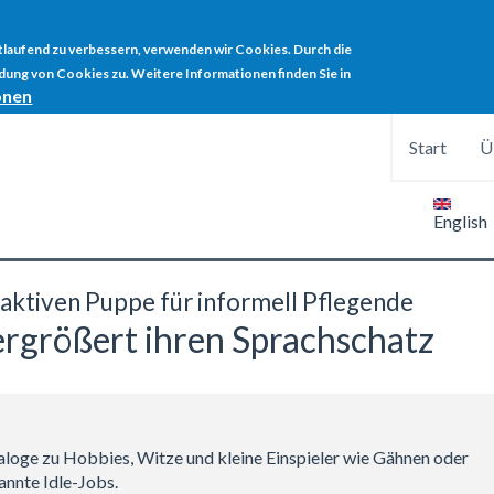
rtlaufend zu verbessern, verwenden wir Cookies. Durch die
ung von Cookies zu. Weitere Informationen finden Sie in
onen
Start
Ü
English
raktiven Puppe für informell Pflegende
ergrößert ihren Sprachschatz
loge zu Hobbies, Witze und kleine Einspieler wie Gähnen oder
nannte Idle-Jobs.