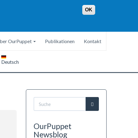
OK
ber OurPuppet
Publikationen
Kontakt
Deutsch
Suchformular
Suche
OurPuppet
Newsblog