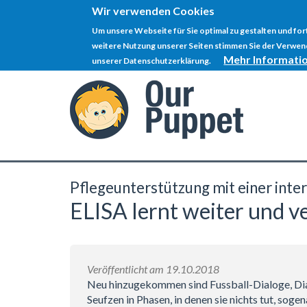
Wir verwenden Cookies
Um unsere Webseite für Sie optimal zu gestalten und fo
weitere Nutzung unserer Seiten stimmen Sie der Verwend
Mehr Informati
unserer Datenschutzerklärung.
Direkt
zum
Inhalt
Pflegeunterstützung mit einer inte
ELISA lernt weiter und v
Veröffentlicht am 19.10.2018
Neu hinzugekommen sind Fussball-Dialoge, Dia
Seufzen in Phasen, in denen sie nichts tut, soge