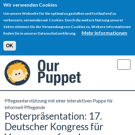
Wir verwenden Cookies
Um unsere Webseite für Sie optimal zu gestalten und fortlaufend zu
verbessern, verwenden wir Cookies. Durch die weitere Nutzung unserer
Seiten stimmen Sie der Verwendung von Cookies zu. Weitere Informationen
Mehr Informationen
finden Sie in unserer Datenschutzerklärung.
OK
Direkt
zum
Togg
Inhalt
navig
Pflegeunterstützung mit einer interaktiven Puppe für
informell Pflegende
Posterpräsentation: 17.
Deutscher Kongress für