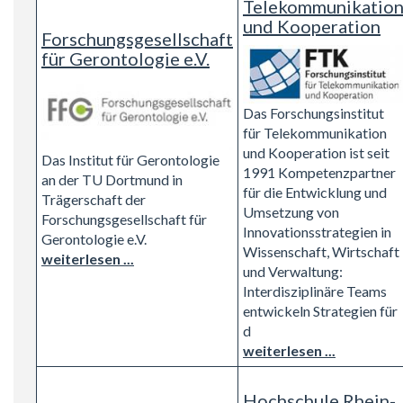
Telekommunikatio
und Kooperation
Forschungsgesellschaft
für Gerontologie e.V.
Das Forschungsinstitut
für Telekommunikation
und Kooperation ist seit
Das Institut für Gerontologie
1991 Kompetenzpartner
an der TU Dortmund in
für die Entwicklung und
Trägerschaft der
Umsetzung von
Forschungsgesellschaft für
Innovationsstrategien in
Gerontologie e.V.
Wissenschaft, Wirtschaft
weiterlesen ...
und Verwaltung:
Interdisziplinäre Teams
entwickeln Strategien für
d
weiterlesen ...
Hochschule Rhein-