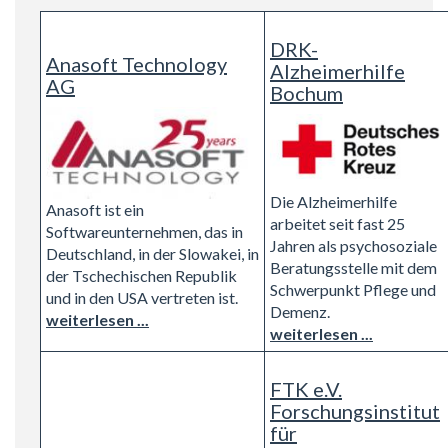
DRK-
Anasoft Technology
Alzheimerhilfe
AG
Bochum
Die Alzheimerhilfe
Anasoft ist ein
arbeitet seit fast 25
Softwareunternehmen, das in
Jahren als psychosoziale
Deutschland, in der Slowakei, in
Beratungsstelle mit dem
der Tschechischen Republik
Schwerpunkt Pflege und
und in den USA vertreten ist.
Demenz.
weiterlesen ...
weiterlesen ...
FTK e.V.
Forschungsinstitut
für