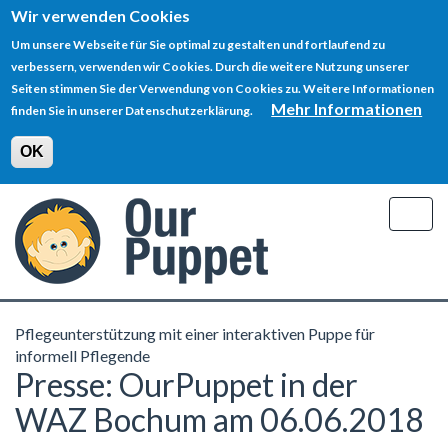
Wir verwenden Cookies
Um unsere Webseite für Sie optimal zu gestalten und fortlaufend zu
verbessern, verwenden wir Cookies. Durch die weitere Nutzung unserer
Seiten stimmen Sie der Verwendung von Cookies zu. Weitere Informationen
Mehr Informationen
finden Sie in unserer Datenschutzerklärung.
OK
Direkt
zum
Togg
Inhalt
navig
Pflegeunterstützung mit einer interaktiven Puppe für
informell Pflegende
Presse: OurPuppet in der
WAZ Bochum am 06.06.2018