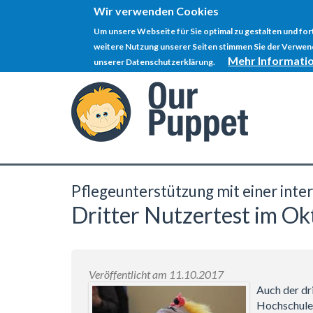
Wir verwenden Cookies
Um unsere Webseite für Sie optimal zu gestalten und fo
weitere Nutzung unserer Seiten stimmen Sie der Verwend
Mehr Informati
unserer Datenschutzerklärung.
Direkt
zum
Inhalt
Pflegeunterstützung mit einer inte
Dritter Nutzertest im O
Veröffentlicht am 11.10.2017
Auch der dr
Hochschule 