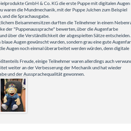
ielprodukte GmbH & Co. KG die erste Puppe mit digitalen Augen 
eu waren die Mundmechanik, mit der Puppe Julchen zum Beispiel
n, und die Sprachausgabe.
lichem Beisammensitzen durften die Teilnehmer in einem Neben
rke der "Puppenaussprache" bewerten, über die Augenfarbe
nd über die Verständlichkeit der abgespielten Sätze entscheiden.
 blaue Augen gewünscht wurden, sondern grau eine gute Augenfa
 die Augen noch einmal überarbeitet werden würden, denn digitale
tenteils Freude, einige Teilnehmer waren allerdings auch verwun
itet weiter an der Verbesserung der Mechanik und hat wieder
gabe und der Aussprachequalität gewonnen.