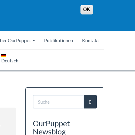
OK
ber OurPuppet
Publikationen
Kontakt
Deutsch
Suchformular
Suche
OurPuppet
e
Newsblog