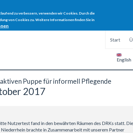
rtlaufend zu verbessern, verwenden wir Cookies. Durch die
ung von Cookies zu. Weitere Informationen finden Sie in
onen
Start
Ü
English
raktiven Puppe für informell Pflegende
ktober 2017
itte Nutzertest fand in den bewährten Räumen des DRKs statt. Di
Niederrhein brachte in Zusammenarbeit mit unserem Partner