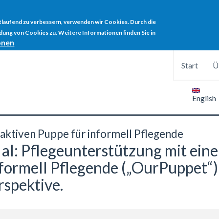
rtlaufend zu verbessern, verwenden wir Cookies. Durch die
ung von Cookies zu. Weitere Informationen finden Sie in
onen
Start
Ü
English
raktiven Puppe für informell Pflegende
 al: Pflegeunterstützung mit eine
nformell Pflegende („OurPuppet“)
rspektive.