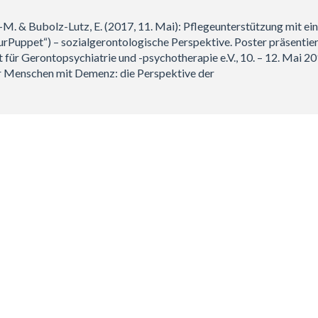
E.-M. & Bubolz-Lutz, E. (2017, 11. Mai): Pflegeunterstützung mit ei
urPuppet“) – sozialgerontologische Perspektive. Poster präsentie
 für Gerontopsychiatrie und -psychotherapie e.V., 10. – 12. Mai 20
ür Menschen mit Demenz: die Perspektive der