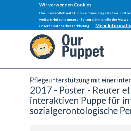
Wir verwenden Cookies
Um unsere Webseite für Sie optimal zu gestalten und fo
weitere Nutzung unserer Seiten stimmen Sie der Verwend
Mehr Informati
unserer Datenschutzerklärung.
Direkt
zum
Inhalt
Pflegeunterstützung mit einer inte
2017 - Poster - Reuter et
interaktiven Puppe für i
sozialgerontologische Pe