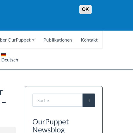
OK
ber OurPuppet
Publikationen
Kontakt
Deutsch
r
Suchformular
 –
Suche
OurPuppet
Newsblog